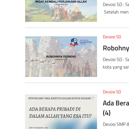
Devosi SD : 
Setelah meng
Devosi SD
Robohny
Devosi SD : 
kota yang san
Devosi SD
Ada Bera
(4)
Devosi SMP &