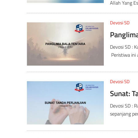
Allah Yang Esa
Devosi SD
Panglima
Devosi SD : 
Peristiwa ini
Devosi SD
Sunat: T
Devosi SD : 
sepanjang per