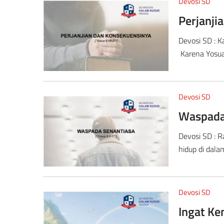
Devosi SD
Perjanji
Devosi SD : 
Karena Yosua 
Devosi SD
Waspada
Devosi SD : 
hidup di dalam
Devosi SD
Ingat Ke